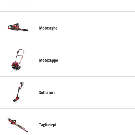
Motoseghe
Motozappe
Soffiatori
Tagliasiepi