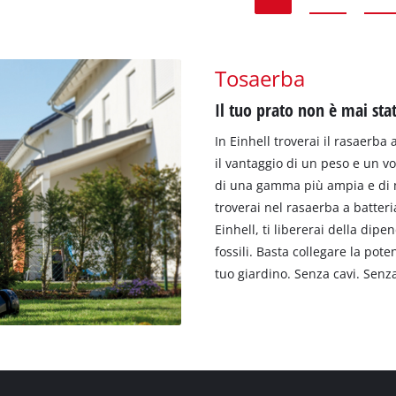
Tosaerba
Il tuo prato non è mai sta
In Einhell troverai il rasaerba 
il vantaggio di un peso e un vo
di una gamma più ampia e di ma
troverai nel rasaerba a batter
Einhell, ti libererai della dip
fossili. Basta collegare la pote
tuo giardino. Senza cavi. Senz