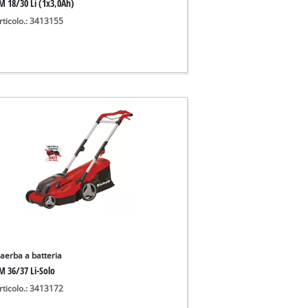
M 18/30 Li (1x3,0Ah)
rticolo.: 3413155
iaerba a batteria
M 36/37 Li-Solo
rticolo.: 3413172