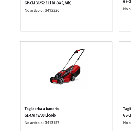
GE-C
GP-CM 36/52 S Li BL (4x5,2Ah)
No a
No articolo.: 3413320
Tagliaerba a batteria
Tagl
GE-CM 18/30 Li-Solo
GE-C
No articolo.: 3413157
No a