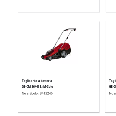
Tagliaerba a batteria
Tagl
GE-CM 36/43 Li M-Solo
GE-C
No articolo.: 3413246
No a