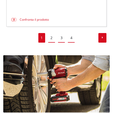
Confronta il prodotto
1
2
3
4