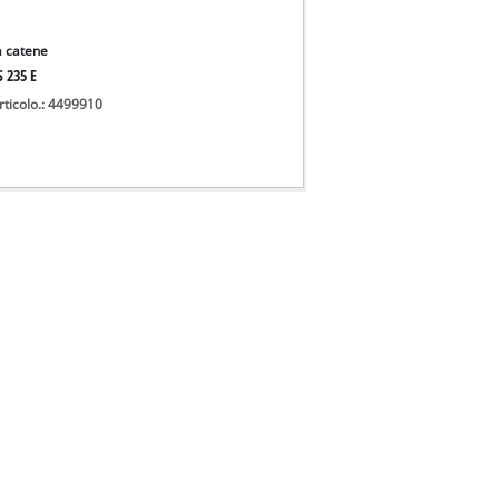
a catene
S 235 E
rticolo.: 4499910