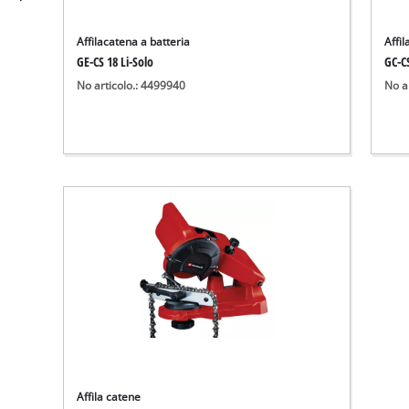
Affilacatena a batteria
Affil
GE-CS 18 Li-Solo
GC-C
No articolo.: 4499940
No a
Affila catene