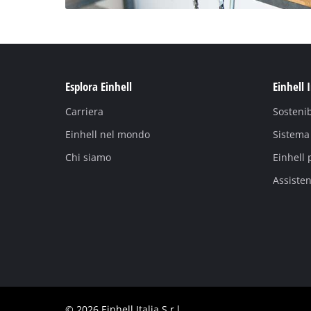
Esplora Einhell
Einhell 
Carriera
Sostenib
Einhell nel mondo
Sistema 
Chi siamo
Einhell 
Assiste
© 2026 Einhell Italia S.r.l.