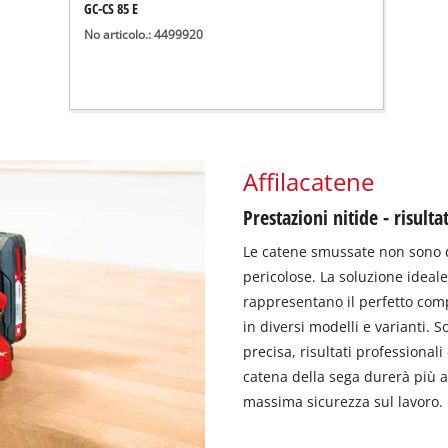
GC-CS 85 E
No articolo.: 4499920
Affilacatene
Prestazioni nitide - risultat
Le catene smussate non sono d
pericolose. La soluzione ideale 
rappresentano il perfetto com
in diversi modelli e varianti. S
precisa, risultati professionali
catena della sega durerà più a 
massima sicurezza sul lavoro.