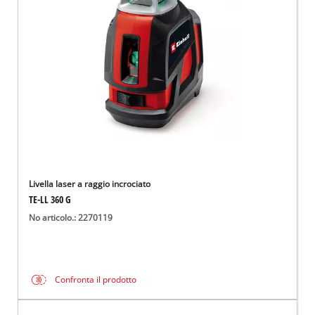
Italiano
IT
Italiano
English
Livella laser a raggio incrociato
TE-LL 360 G
No articolo.: 2270119
Confronta il prodotto