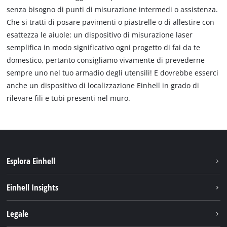
senza bisogno di punti di misurazione intermedi o assistenza.
Che si tratti di posare pavimenti o piastrelle o di allestire con
esattezza le aiuole: un dispositivo di misurazione laser
semplifica in modo significativo ogni progetto di fai da te
domestico, pertanto consigliamo vivamente di prevederne
sempre uno nel tuo armadio degli utensili! E dovrebbe esserci
anche un dispositivo di localizzazione Einhell in grado di
rilevare fili e tubi presenti nel muro.
Esplora Einhell
Carriera
Einhell Insights
Einhell nel mondo
Sostenibilità
Legale
Chi siamo
Sistema di batterie