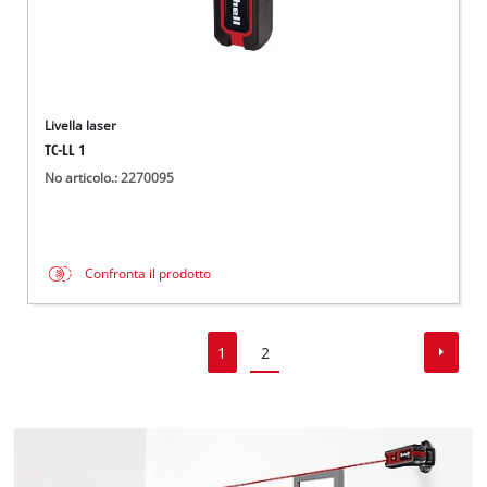
Livella laser
TC-LL 1
No articolo.: 2270095
Confronta il prodotto
1
2