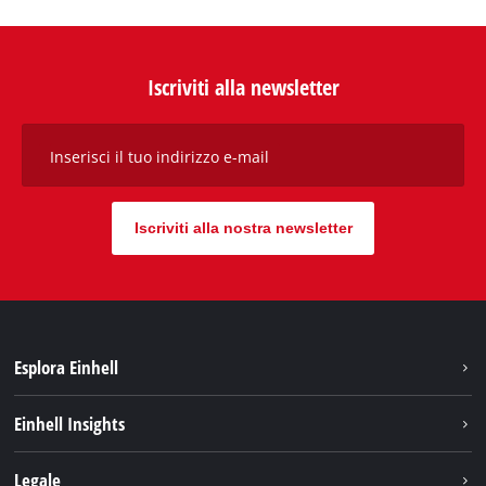
Iscriviti alla newsletter
Inserisci il tuo indirizzo e-mail
Iscriviti alla nostra newsletter
Esplora Einhell
Carriera
Einhell Insights
Einhell nel mondo
Sostenibilità
Legale
Chi siamo