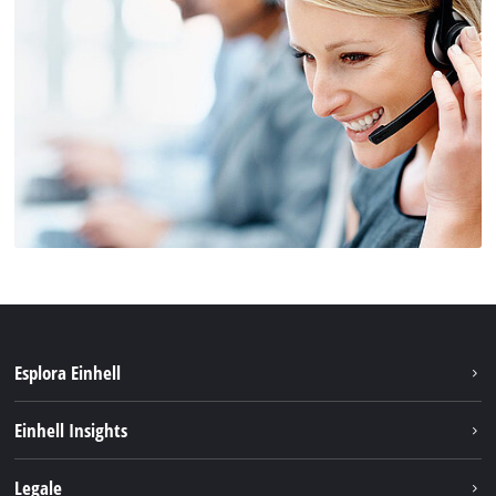
Esplora Einhell
Carriera
Einhell Insights
Einhell nel mondo
Sostenibilità
Legale
Chi siamo