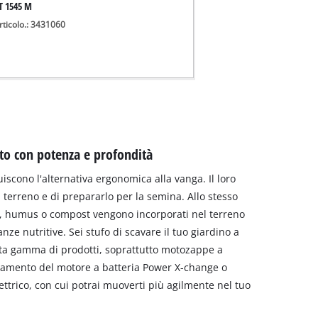
T 1545 M
rticolo.: 3431060
ato con potenza e profondità
iscono l'alternativa ergonomica alla vanga. Il loro
il terreno e di prepararlo per la semina. Allo stesso
, humus o compost vengono incorporati nel terreno
nze nutritive. Sei stufo di scavare il tuo giardino a
ta gamma di prodotti, soprattutto motozappe a
amento del motore a batteria Power X-change o
trico, con cui potrai muoverti più agilmente nel tuo