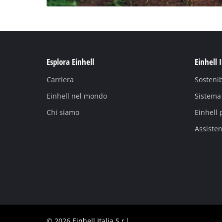
Esplora Einhell
Einhell 
Carriera
Sostenib
Einhell nel mondo
Sistema 
Chi siamo
Einhell 
Assiste
© 2026 Einhell Italia S.r.l.