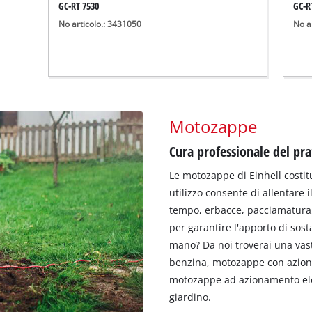
GC-RT 7530
GC-R
No articolo.: 3431050
No a
Motozappe
Cura professionale del pr
Le motozappe di Einhell costitu
utilizzo consente di allentare 
tempo, erbacce, pacciamatura
per garantire l'apporto di sosta
mano? Da noi troverai una vas
benzina, motozappe con azion
motozappe ad azionamento elet
giardino.