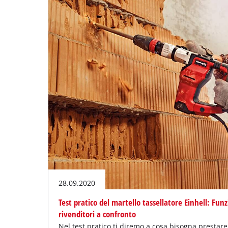
28.09.2020
Test pratico del martello tassellatore Einhell: Funz
rivenditori a confronto
Nel test pratico ti diremo a cosa bisogna prestar