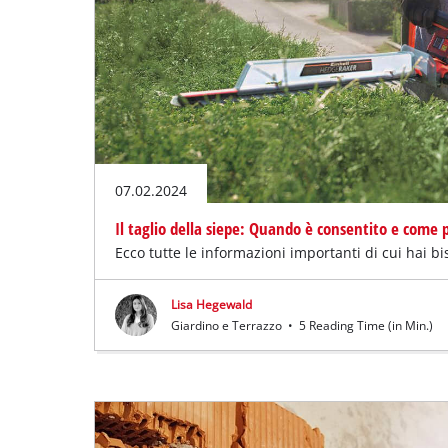
Italiano
IT
Italiano
English
07.02.2024
Il taglio della siepe: Quando è consentito e come 
Ecco tutte le informazioni importanti di cui hai bi
Lisa Hegewald
Giardino e Terrazzo
•
5 Reading Time (in Min.)