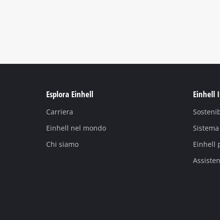
Esplora Einhell
Einhell 
Carriera
Sostenib
Einhell nel mondo
Sistema 
Chi siamo
Einhell 
Assiste