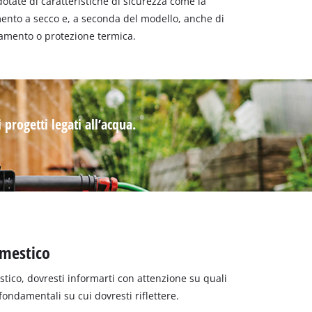
 dotate di caratteristiche di sicurezza come la
mento a secco e, a seconda del modello, anche di
damento o protezione termica.
i progetti legati all’acqua.
omestico
tico, dovresti informarti con attenzione su quali
 fondamentali su cui dovresti riflettere.