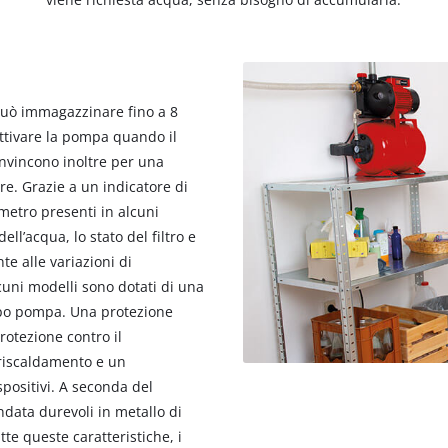
 può immagazzinare fino a 8
attivare la pompa quando il
onvincono inoltre per una
e. Grazie a un indicatore di
metro presenti in alcuni
dell’acqua, lo stato del filtro e
e alle variazioni di
uni modelli sono dotati di una
rpo pompa. Una protezione
rotezione contro il
rriscaldamento e un
spositivi. A seconda del
ndata durevoli in metallo di
te queste caratteristiche, i