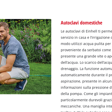
Autoclavi domestiche
Le autoclavi di Einhell ti per
servizio in casa e l’irrigazion
modo utilizzi acqua pulita per 
proveniente da serbatoi come p
presente una grande vite o ape
dell’acqua. Lo scarico dell’ac
drenaggio. La funzione automa
automaticamente durante il pre
aspirazione, presente in alcu
informazioni sulla pressione di
della pompa. Come gli impianti
particolarmente durevoli grazie
meccaniche. Una maniglia integ