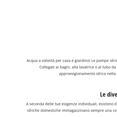
Italiano
IT
Italiano
English
Acqua a volontà per casa e giardino! Le pompe idric
Collegati ai bagni, alla lavatrice o al tubo 
approvvigionamento idrico nella tu
Le div
A seconda delle tue esigenze individuali, esistono d
idriche domestiche immagazzinano sempre una certa q