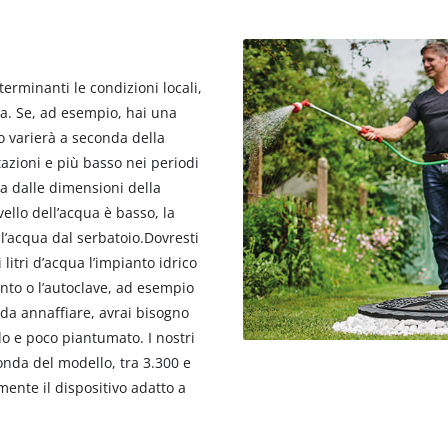
erminanti le condizioni locali,
sta. Se, ad esempio, hai una
rno varierà a seconda della
tazioni e più basso nei periodi
ata dalle dimensioni della
ivello dell’acqua è basso, la
’acqua dal serbatoio.Dovresti
 litri d’acqua l’impianto idrico
anto o l’autoclave, ad esempio
ti da annaffiare, avrai bisogno
lo e poco piantumato. I nostri
onda del modello, tra 3.300 e
mente il dispositivo adatto a