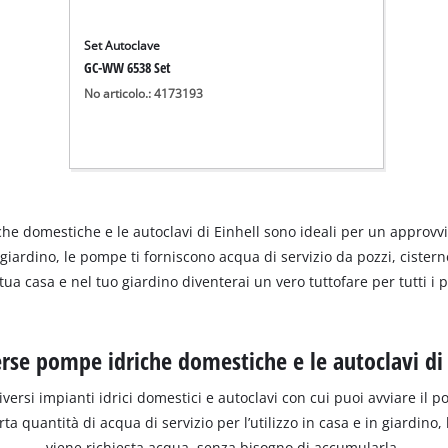
Set Autoclave
GC-WW 6538 Set
No articolo.: 4173193
he domestiche e le autoclavi di Einhell sono ideali per un approvvi
da giardino, le pompe ti forniscono acqua di servizio da pozzi, cister
a casa e nel tuo giardino diventerai un vero tuttofare per tutti i p
erse pompe idriche domestiche e le autoclavi di 
iversi impianti idrici domestici e autoclavi con cui puoi avviare i
uantità di acqua di servizio per l’utilizzo in casa e in giardino, 
viene richiesta acqua, senza bisogno di accumularla.