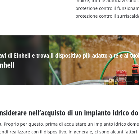
Inoltre, tutti le autoclavi sono
protezione contro il funziona
protezione contro il surriscal
avi di Einhell e trova il dispositivo più adatto a te e ai tuo
inhell
nsiderare nell’acquisto di un impianto idrico d
. Proprio per questo, prima di acquistare un impianto idrico domes
endi realizzare con il dispositivo. In generale, ci sono alcuni fattori