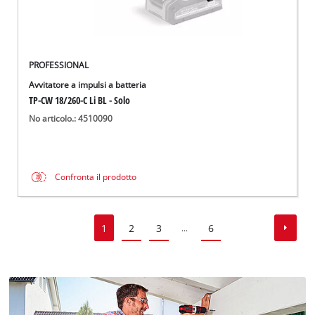
PROFESSIONAL
Avvitatore a impulsi a batteria
TP-CW 18/260-C Li BL - Solo
No articolo.: 4510090
Confronta il prodotto
1
2
3
6
...