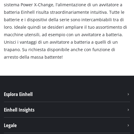
sistema Power X-Change, l'alimentazione di un avvitatore a
batteria Einhell risulta straordinariamente intuitiva. Tutte le
batterie e i dispositivi della serie sono intercambiabili tra di
loro. Ideale quindi se desideri ampliare il tuo assortimento di
macchine utensili, ad esempio con un avvitatore a batteria.
Unisci i vantaggi di un avvitatore a batteria a quelli di un
trapano. Su richiesta disponibile anche con funzione di
arresto della massa battente!
Esplora Einhell
Carriera
Einhell Insights
Einhell nel mondo
Sostenibilità
Legale
Chi siamo
Sistema di batterie