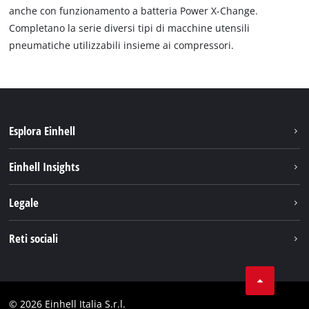
anche con funzionamento a batteria Power X-Change.
Completano la serie diversi tipi di macchine utensili
pneumatiche utilizzabili insieme ai compressori.
Esplora Einhell
Carriera
Einhell Insights
Einhell nel mondo
Sostenibilità
Legale
Chi siamo
Sistema di batterie
Note Legali
Reti sociali
Einhell prodotti
Protezione dei dati
Assistenza
Facebook
Contatti
Instagram
Comformità
© 2026 Einhell Italia S.r.l.