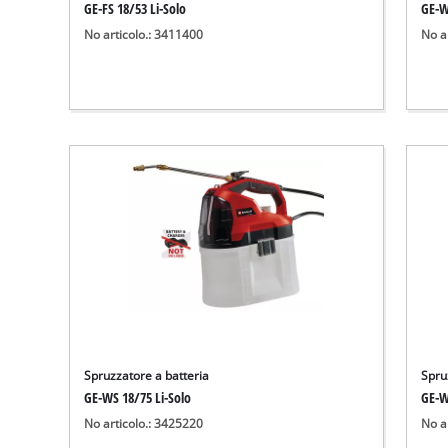
GE-FS 18/53 Li-Solo
GE-W
No articolo.: 3411400
No a
Spruzzatore a batteria
Spru
GE-WS 18/75 Li-Solo
GE-W
No articolo.: 3425220
No a