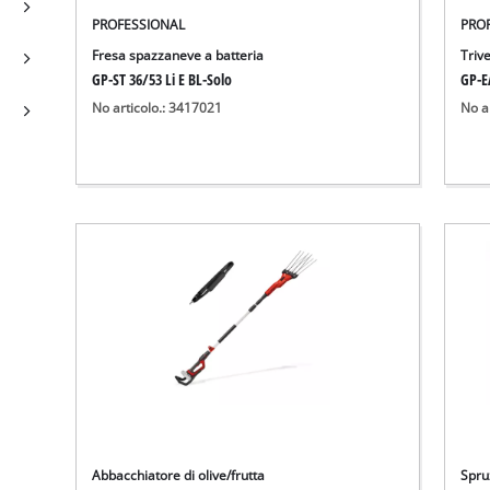
PROFESSIONAL
PRO
Fresa spazzaneve a batteria
Trive
GP-ST 36/53 Li E BL-Solo
GP-E
No articolo.: 3417021
No a
Abbacchiatore di olive/frutta
Spru