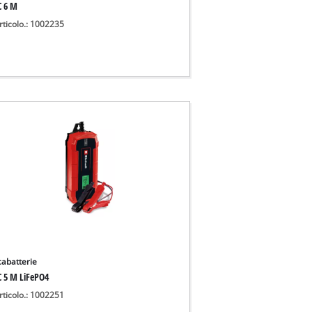
C 6 M
rticolo.: 1002235
cabatterie
C 5 M LiFePO4
rticolo.: 1002251