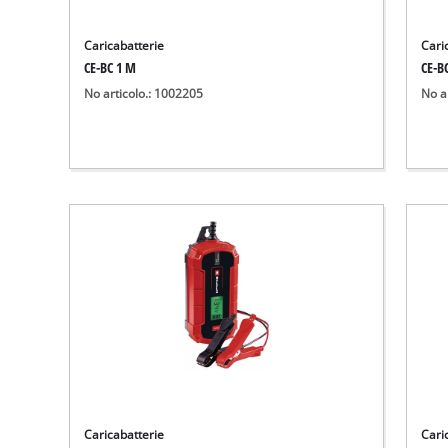
Caricabatterie
Cari
CE-BC 1 M
CE-B
No articolo.: 1002205
No a
Caricabatterie
Cari