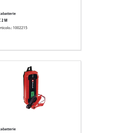
cabatterie
C 2 M
rticolo.: 1002215
cabatterie