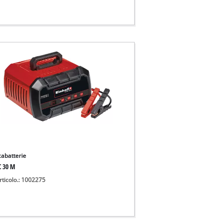
cabatterie
C 30 M
rticolo.: 1002275