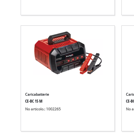
Caricabatterie
Cari
CE-BC 15 M
CE-B
No articolo.: 1002265
No a