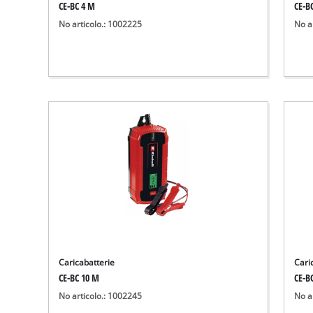
CE-BC 4 M
CE-B
No articolo.: 1002225
No a
Caricabatterie
Cari
CE-BC 10 M
CE-B
No articolo.: 1002245
No a