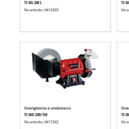
TC-BG 200 L
TC-B
No articolo.: 4412633
No a
Smerigliatrice a umido/secco
Smer
TC-WD 200/150
TC-W
No articolo.: 4417242
No a