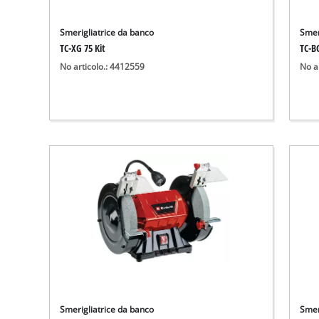
Smerigliatrice da banco
Smer
TC-XG 75 Kit
TC-B
No articolo.: 4412559
No a
Smerigliatrice da banco
Smer