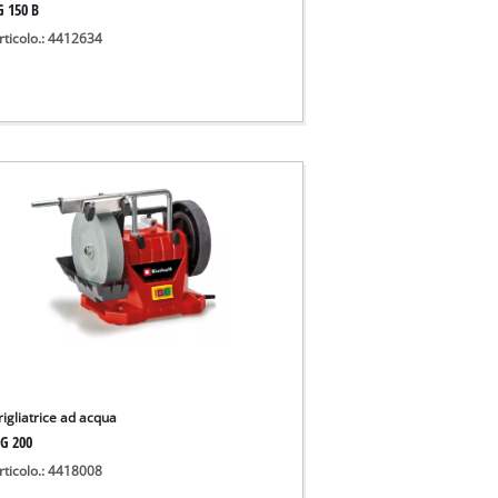
G 150 B
rticolo.: 4412634
igliatrice ad acqua
G 200
rticolo.: 4418008