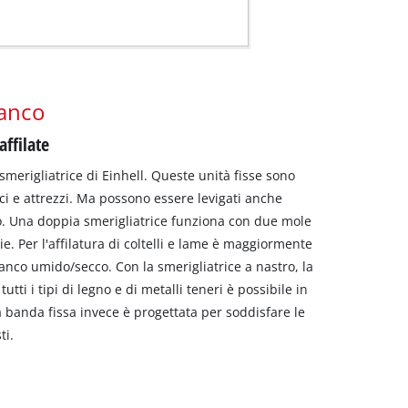
banco
ffilate
 smerigliatrice di Einhell. Queste unità fisse sono
rbici e attrezzi. Ma possono essere levigati anche
o. Una doppia smerigliatrice funziona con due mole
e. Per l'affilatura di coltelli e lame è maggiormente
anco umido/secco. Con la smerigliatrice a nastro, la
utti i tipi di legno e di metalli teneri è possibile in
a banda fissa invece è progettata per soddisfare le
ti.