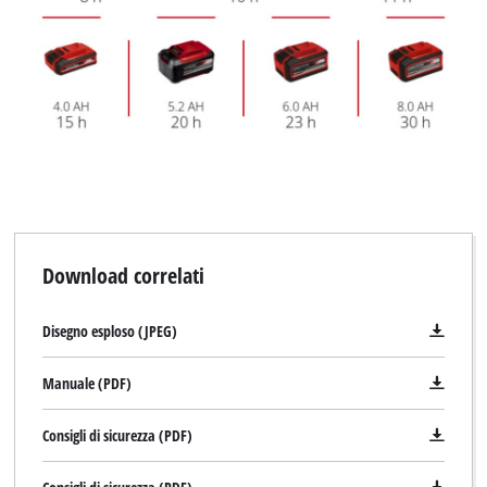
Abbiamo bisogno del vostro consenso
per caricare il servizio Google Maps !
This content is not permitted to load due
to trackers that are not disclosed to the
visitor. The website owner needs to setup
the site with their CMP to add this content
to the list of technologies used.
Powered by
Usercentrics Consent
Management Platform
Download correlati
Disegno esploso (JPEG)
Manuale (PDF)
Consigli di sicurezza (PDF)