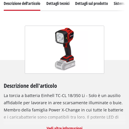
Descrizione dell'articolo
Dettagli tecnici
Dettagli sul prodotto
Sistema d
Descrizione dell'articolo
La torcia a batteria Einhell TC-CL 18/350 Li - Solo è un ausilio
affidabile per lavorare in aree scarsamente illuminate o buie.
Membro della famiglia Power X-Change in cui tutte le batterie
e i caricabatterie sono compatibili tra loro. Il potente LED di
alta qualità con un flusso luminoso fino a 350 lumen
Vedi altre informazioni