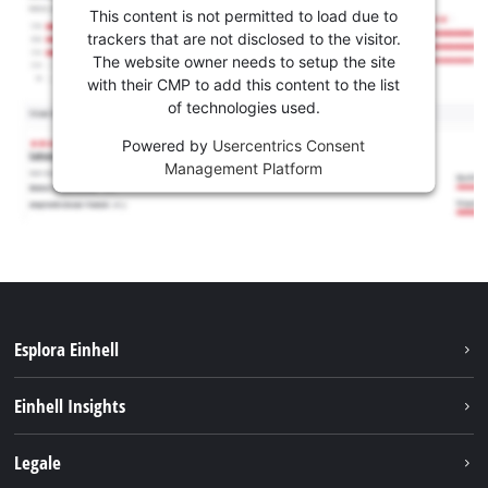
This content is not permitted to load due to
trackers that are not disclosed to the visitor.
The website owner needs to setup the site
with their CMP to add this content to the list
of technologies used.
Powered by
Usercentrics Consent
Management Platform
Esplora Einhell
Carriera
Einhell Insights
Einhell nel mondo
Sostenibilità
Legale
Chi siamo
Sistema di batterie