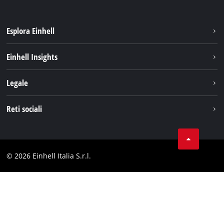
Esplora Einhell
Carriera
Einhell Insights
Einhell nel mondo
Sostenibilità
Legale
Chi siamo
Sistema di batterie
Note Legali
Reti sociali
Einhell prodotti
Protezione dei dati
Assistenza
Facebook
Contatti
Instagram
Comformità
© 2026 Einhell Italia S.r.l.
Linkedin
Dichiarazione di accessibilità