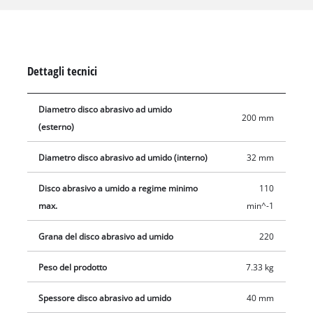
dell'acqua resistente alla corrosione raffredda il pezzo. Il
misuratore d'angolo, per la regolazione dell'angolo di
molatura, è compreso nella fornitura. La mola può essere
preparata utilizzando la pietra fornita. Quattro piedini in
Dettagli tecnici
gomma assorbono le vibrazioni e garantiscono una posizione
eretta sicura e stabile. Il prodotto viene fornito completo di
Diametro disco abrasivo ad umido
una mola a umido a grana fine a rotazione lenta e di una mola
200 mm
(esterno)
per la rimozione delle sbavature.
Diametro disco abrasivo ad umido (interno)
32 mm
Disco abrasivo a umido a regime minimo
110
max.
min^-1
Grana del disco abrasivo ad umido
220
Peso del prodotto
7.33 kg
Spessore disco abrasivo ad umido
40 mm