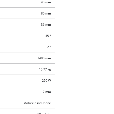
45 mm
80 mm
36 mm
45 °
-2 °
1400 mm
15.77 kg
250 W
7 mm
Motore a induzione