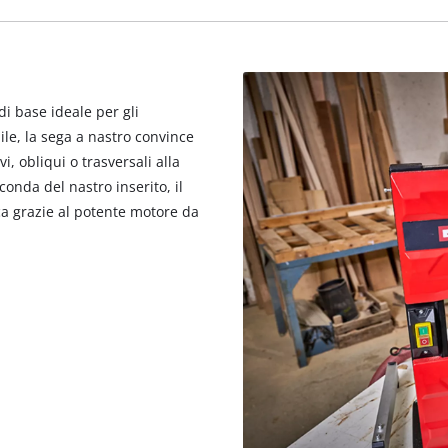
visitor. The website owner needs to setup
the site with their CMP to add this content
to the list of technologies used.
Powered by
Usercentrics Consent
Management Platform
di base ideale per gli
ile, la sega a nastro convince
vi, obliqui o trasversali alla
onda del nastro inserito, il
ica grazie al potente motore da