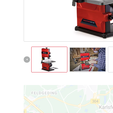
Italiano
IT
Italiano
English