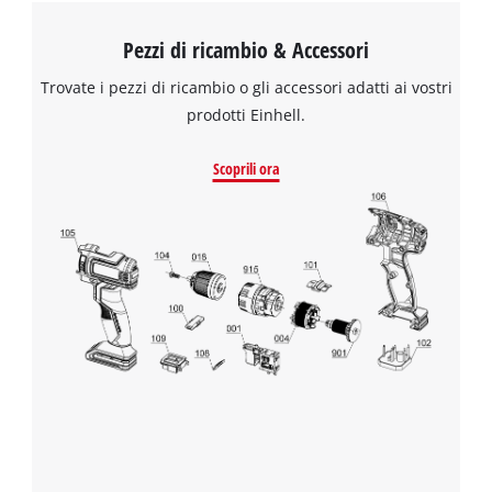
Pezzi di ricambio & Accessori
Trovate i pezzi di ricambio o gli accessori adatti ai vostri
prodotti Einhell.
Scoprili ora
Abbiamo bisogno del vostro consenso
per caricare il servizio Google Maps !
This content is not permitted to load due
to trackers that are not disclosed to the
visitor. The website owner needs to setup
the site with their CMP to add this content
to the list of technologies used.
Powered by
Usercentrics Consent
Management Platform