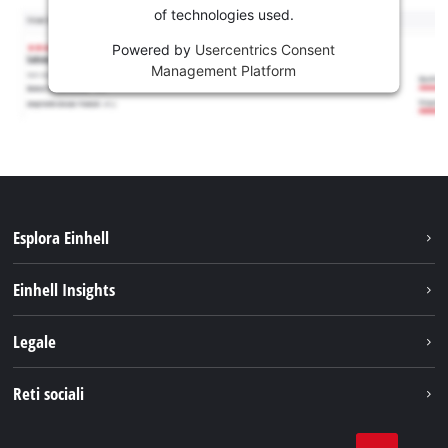
of technologies used.
Powered by
Usercentrics Consent
Management Platform
Esplora Einhell
Carriera
Einhell Insights
Einhell nel mondo
Sostenibilità
Legale
Chi siamo
Sistema di batterie
Note Legali
Reti sociali
Einhell prodotti
Protezione dei dati
Assistenza
Facebook
Contatti