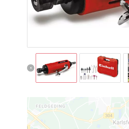
Italiano
IT
Italiano
English