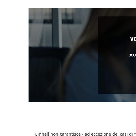
v
occ
Einhell non garantisce - ad eccezione dei casi di