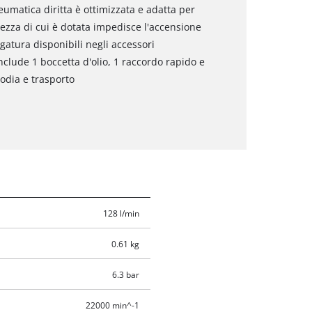
umatica diritta è ottimizzata e adatta per
rezza di cui è dotata impedisce l'accensione
igatura disponibili negli accessori
nclude 1 boccetta d'olio, 1 raccordo rapido e
todia e trasporto
128 l/min
0.61 kg
6.3 bar
22000 min^-1