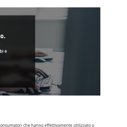
o.
bi e
 consumatori che hanno effettivamente utilizzato o