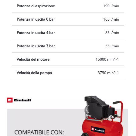
lama di gonfiaggio per pneumatici e un set di adattatori di 3
Potenza di aspirazione
190 l/min
pezzi.
Potenza in uscita 0 bar
165 l/min
Potenza in uscita 4 bar
83 l/min
Potenza in uscita 7 bar
55 l/min
Velocità del motore
15000 min^-1
Velocità della pompa
3750 min^-1