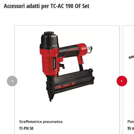
Accessori adatti per TC-AC 190 OF Set
Graffettatrice pneumatica
Pis
TC-PN 50
95 
Abbiamo bisogno del vostro consenso