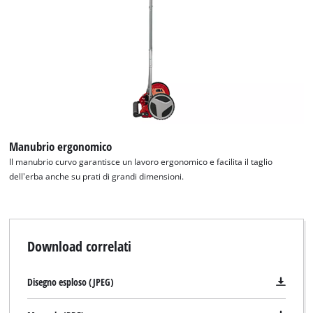
Abbiamo bisogno del vostro consenso
per caricare il servizio Google Maps !
This content is not permitted to load due
to trackers that are not disclosed to the
visitor. The website owner needs to setup
the site with their CMP to add this content
to the list of technologies used.
Manubrio ergonomico
Powered by
Usercentrics Consent
Il manubrio curvo garantisce un lavoro ergonomico e facilita il taglio
Management Platform
dell'erba anche su prati di grandi dimensioni.
Download correlati
Disegno esploso (JPEG)