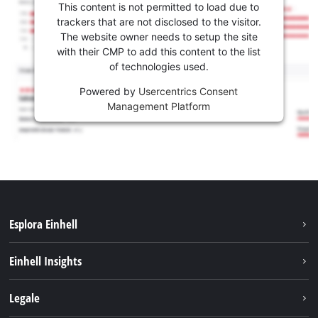
This content is not permitted to load due to
trackers that are not disclosed to the visitor.
The website owner needs to setup the site
with their CMP to add this content to the list
of technologies used.
Powered by
Usercentrics Consent
Management Platform
Esplora Einhell
Carriera
Einhell Insights
Einhell nel mondo
Sostenibilità
Legale
Chi siamo
Sistema di batterie