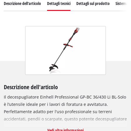
Descrizione dell'articolo
Dettagli tecnici
Dettagli sul prodotto
Sistema d
Descrizione dell'articolo
Il decespugliatore Einhell Professional GP-BC 36/430 Li BL-Solo
è l’utensile ideale per i lavori di foratura e avvitatura.
Perfettamente adatto per l'uso professionale su terreni
accidentati, pendii o scarpate, questo potente decespugliatore
Power X-Change impiega tecnologia a 36 Volt Twin-Pack.
Vedi altre informazioni