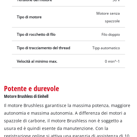
batterie sono protette dagli urti grazie alla protezione
integrata nel telaio in acciaio. La barra di guida in alluminio
Motore senza
Tipo di motore
anodizzato di alta qualità è divisibile grazie allo Split Shaft e
spazzole
facilita così il trasporto e lo stoccaggio salvaspazio del
decespugliatore. Inoltre, nell'alloggiamento è integrato un
Tipo di rocchetto di filo
Filo doppio
pratico supporto a parete. Il decespugliatore Einhell
Tipo di tracciamento del thread
Tipp automatico
Professional GP-BC 36/430 Li BL-Solo non include batteria e
caricabatterie Power X-Change nella confezione. Acquistabili
Velocità al minimo max.
0 min^-1
separatamente, per esempio con il pratico Starter Set.
Potente e durevole
Motore Brushless di Einhell
Il motore Brushless garantisce la massima potenza, maggiore
autonomia e massima autonomia. A differenza dei motori a
spazzole di carbone, il motore Brushless non è soggetto a
usura ed è quindi esente da manutenzione. Con la
registrazione online si attiva una garanzia di assistenza di 10