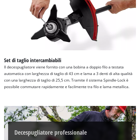
Abbiamo bisogno del vostro consenso
per caricare il servizio Google Maps !
This content is not permitted to load due
to trackers that are not disclosed to the
visitor. The website owner needs to setup
the site with their CMP to add this content
to the list of technologies used.
Set di taglio intercambiabili
Powered by
Usercentrics Consent
Il decespugliatore viene fornito con una bobina a doppio filo a testata
Management Platform
automatica con larghezza di taglio di 43 cm e lama a 3 denti di alta qualità
con una larghezza di taglio di 25,5 cm. Tramite il sistema Spindle-Lock è
possibile commutare rapidamente e facilmente tra filo e lama metallica.
Decespugliatore professionale