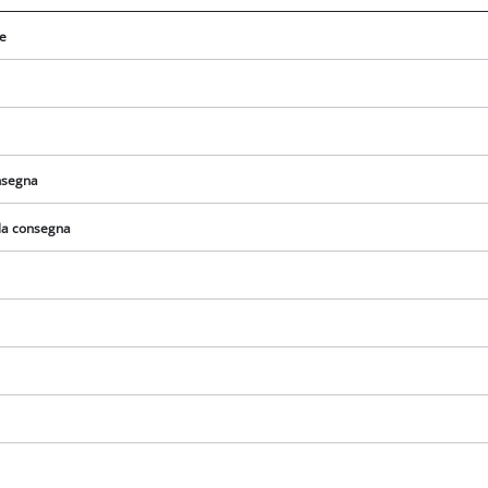
re
onsegna
lla consegna
Abbiamo bisogno del vostro consenso
per caricare il servizio Google Maps !
This content is not permitted to load due
to trackers that are not disclosed to the