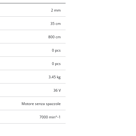
2 mm
35 cm
800 cm
0 pcs
0 pcs
3.45 kg
36 V
Motore senza spazzole
7000 min^-1