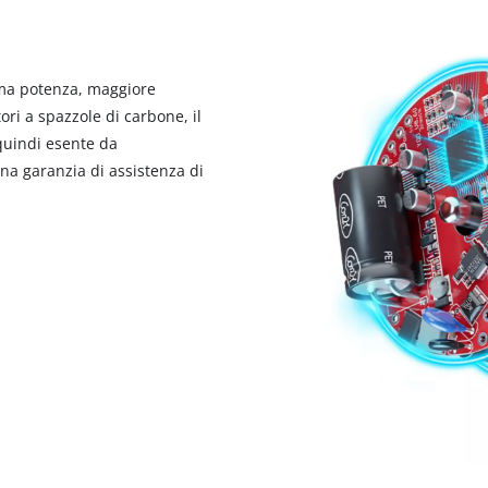
visitor. The website owner needs to setup
the site with their CMP to add this content
to the list of technologies used.
ma potenza, maggiore
Powered by
Usercentrics Consent
Management Platform
ri a spazzole di carbone, il
quindi esente da
una garanzia di assistenza di