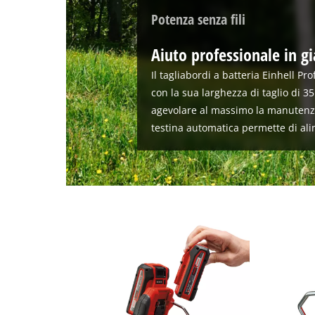
Potenza senza fili
Aiuto professionale in g
Il tagliabordi a batteria Einhell Pr
con la sua larghezza di taglio di 35
agevolare al massimo la manutenzi
testina automatica permette di alim