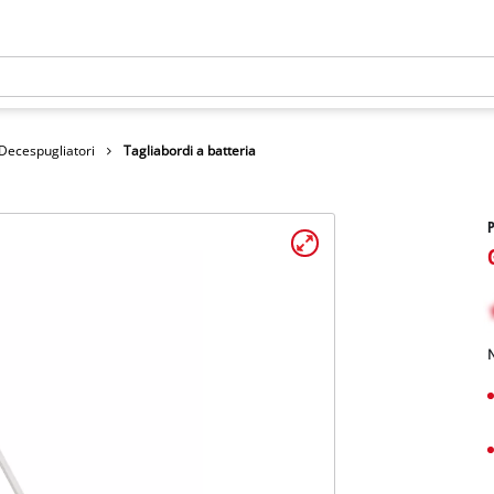
 Decespugliatori
Tagliabordi a batteria
P
N