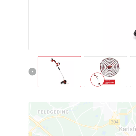
Italiano
IT
Italiano
English