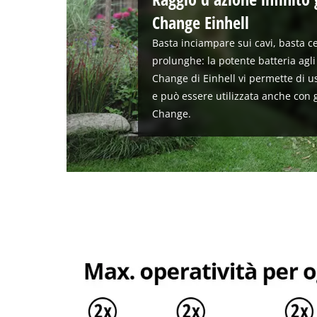
Change Einhell
Basta inciampare sui cavi, basta ce
prolunghe: la potente batteria agli 
Change di Einhell vi permette di us
e può essere utilizzata anche con g
Change.