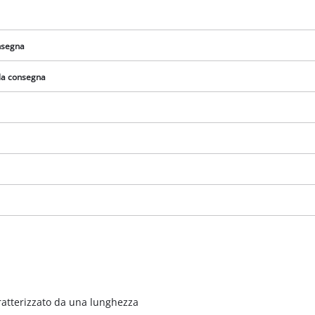
onsegna
lla consegna
Abbiamo bisogno del vostro consenso
per caricare il servizio Google Maps !
This content is not permitted to load due
caratterizzato da una lunghezza
to trackers that are not disclosed to the