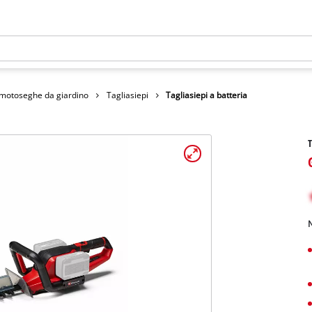
omotoseghe da giardino
Tagliasiepi
Tagliasiepi a batteria
T
N