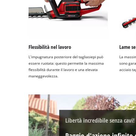
Flessibilità nel lavoro
Lame se
L'impugnatura posteriore del tagliasiepi può
La massim
essere ruotata: questo permette la massima
sono garan
flessibilità durante il lavoro e una elevata
acciaio ta
maneggevolezza.
Libertà incredibile senza cavi!
Raggio d'azione infinito