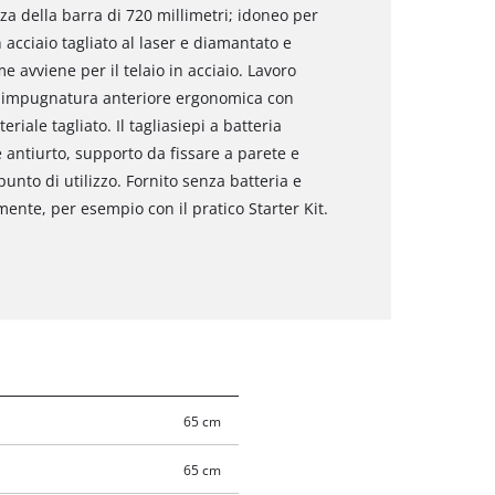
zza della barra di 720 millimetri; idoneo per
n acciaio tagliato al laser e diamantato e
e avviene per il telaio in acciaio. Lavoro
a impugnatura anteriore ergonomica con
riale tagliato. Il tagliasiepi a batteria
 antiurto, supporto da fissare a parete e
punto di utilizzo. Fornito senza batteria e
ente, per esempio con il pratico Starter Kit.
65 cm
65 cm