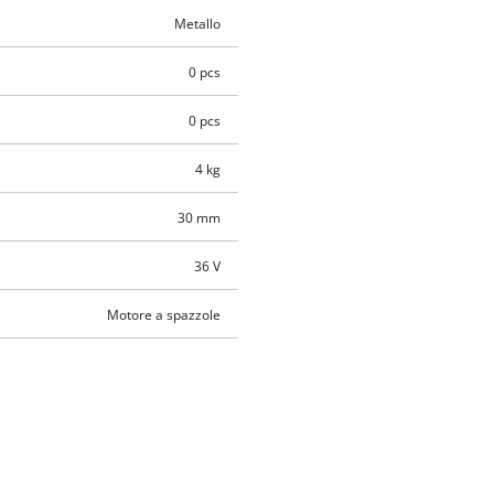
Metallo
0 pcs
0 pcs
4 kg
30 mm
36 V
Motore a spazzole