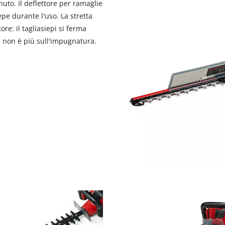
nuto. Il deflettore per ramaglie
visitor. The website owner needs to setup
the site with their CMP to add this content
epe durante l'uso. La stretta
to the list of technologies used.
re: il tagliasiepi si ferma
non è più sull'impugnatura.
Powered by
Usercentrics Consent
Management Platform