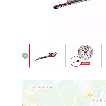
Italiano
IT
Italiano
English