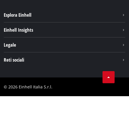
Esplora Einhell
Carriera
Einhell Insights
Einhell nel mondo
Sostenibilità
Legale
Chi siamo
Sistema di batterie
Note Legali
Reti sociali
Einhell prodotti
Protezione dei dati
Assistenza
Facebook
Contatti
Instagram
Comformità
© 2026 Einhell Italia S.r.l.
Linkedin
Dichiarazione di accessibilità