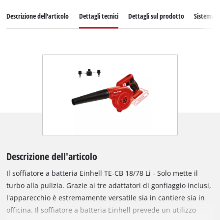
Descrizione dell'articolo
Dettagli tecnici
Dettagli sul prodotto
Sistema d
Descrizione dell'articolo
Il soffiatore a batteria Einhell TE-CB 18/78 Li - Solo mette il
turbo alla pulizia. Grazie ai tre adattatori di gonfiaggio inclusi,
l'apparecchio è estremamente versatile sia in cantiere sia in
officina. Il soffiatore a batteria Einhell prevede un utilizzo