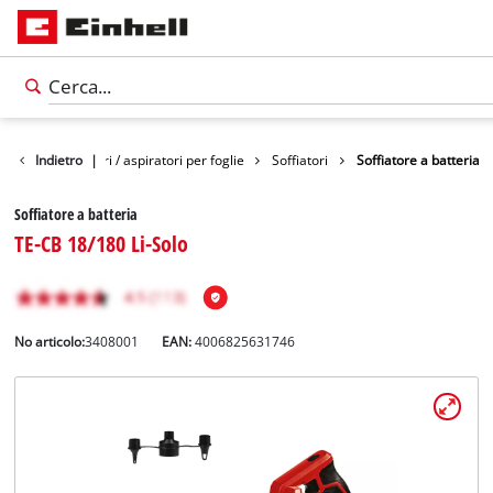
rdino
Indietro
Soffiatori / aspiratori per foglie
|
Soffiatori
Soffiatore a batteria
Soffiatore a batteria
TE-CB 18/180 Li-Solo
No articolo:
3408001
EAN:
4006825631746