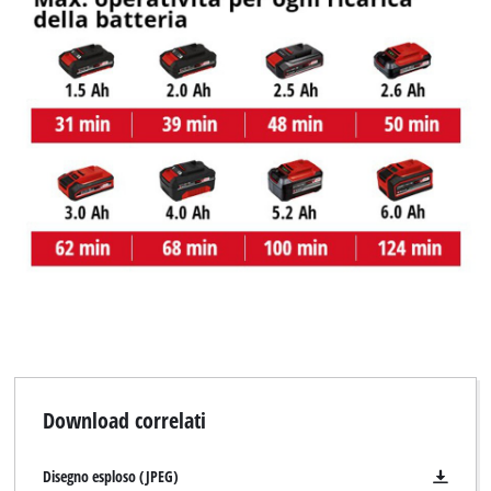
This content is not permitted to load due
to trackers that are not disclosed to the
visitor. The website owner needs to setup
the site with their CMP to add this content
to the list of technologies used.
Powered by
Usercentrics Consent
Management Platform
Download correlati
Disegno esploso (JPEG)