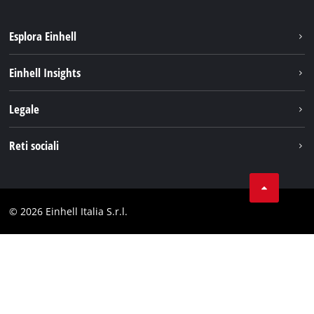
Esplora Einhell
Carriera
Einhell Insights
Einhell nel mondo
Sostenibilità
Legale
Chi siamo
Sistema di batterie
Note Legali
Reti sociali
Einhell prodotti
Protezione dei dati
Assistenza
Facebook
Contatti
Instagram
Comformità
© 2026 Einhell Italia S.r.l.
Linkedin
Dichiarazione di accessibilità