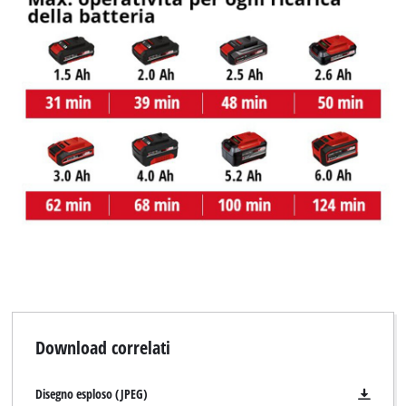
This content is not permitted to load due
to trackers that are not disclosed to the
visitor. The website owner needs to setup
the site with their CMP to add this content
to the list of technologies used.
Powered by
Usercentrics Consent
Management Platform
Download correlati
Disegno esploso (JPEG)