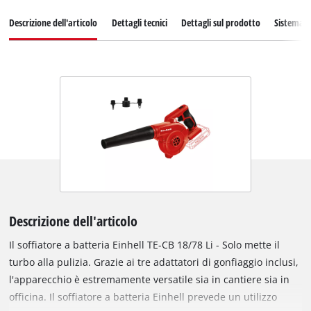
Descrizione dell'articolo
Dettagli tecnici
Dettagli sul prodotto
Sistema d
Descrizione dell'articolo
Il soffiatore a batteria Einhell TE-CB 18/78 Li - Solo mette il
turbo alla pulizia. Grazie ai tre adattatori di gonfiaggio inclusi,
l'apparecchio è estremamente versatile sia in cantiere sia in
officina. Il soffiatore a batteria Einhell prevede un utilizzo