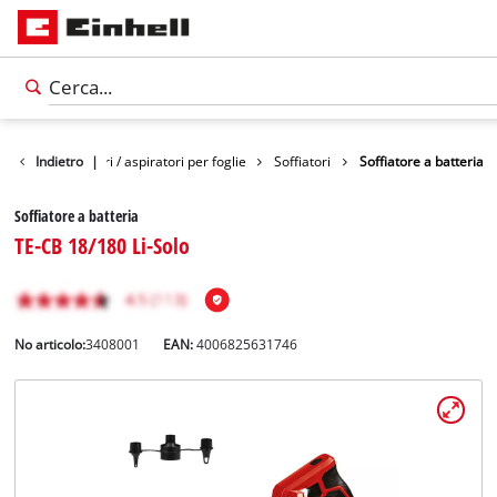
rdino
Indietro
Soffiatori / aspiratori per foglie
|
Soffiatori
Soffiatore a batteria
Soffiatore a batteria
TE-CB 18/180 Li-Solo
No articolo:
3408001
EAN:
4006825631746