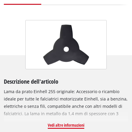
Descrizione dell'articolo
Lama da prato Einhell 255 originale: Accessorio o ricambio
ideale per tutte le falciatrici motorizzate Einhell, sia a benzina,
elettriche o senza fili, compatibile anche con altri modelli di
falciatrici. La lama in metallo da 1,4 mm di spessore con 3
denti affilati è perfetta per tagliare erba alta o vegetazione
Vedi altre informazioni
densa, ed è ideale anche per lavori delicati come bordature o