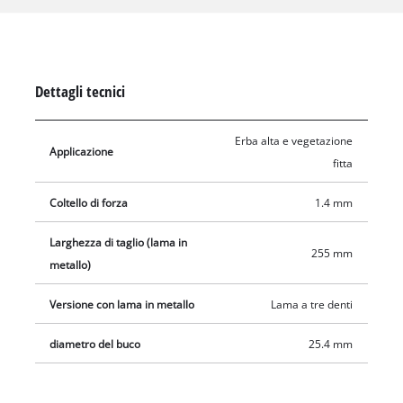
sagomature. Con una larghezza di taglio di 255 mm, è adatta
anche per lavori di taglio più grandi.
Dettagli tecnici
Erba alta e vegetazione
Applicazione
fitta
Coltello di forza
1.4 mm
Larghezza di taglio (lama in
255 mm
metallo)
Versione con lama in metallo
Lama a tre denti
diametro del buco
25.4 mm