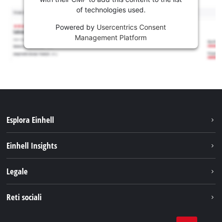
of technologies used.
Powered by
Usercentrics Consent
Management Platform
Esplora Einhell
Carriera
Einhell Insights
Einhell nel mondo
Sostenibilità
Legale
Chi siamo
Sistema di batterie
Note Legali
Reti sociali
Einhell prodotti
Protezione dei dati
Assistenza
Facebook