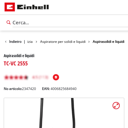
rumenti per la pulizia
Indietro
|
Aspiratore per solidi e liquidi
Aspirasolidi e liquidi
Aspirasolidi e liquidi
TC-VC 2555
No articolo:
2347420
EAN:
4006825684940