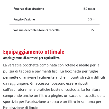
sporco. Tutti gli accessori sono forniti in una pratica busta di
custodia. Così l'aspiratore a umido e a secco è subito pronto
Potenza di aspirazione
180 mbar
per l'uso.
Raggio d'azione
5.5 m
Volume del contenitore di raccolta
25 l
Equipaggiamento ottimale
Ampia gamma di accessori per ogni utilizzo
La versatile bocchetta combinata con rotelle è ideale per la
pulizia di tappeti e pavimenti lisci. La bocchetta per fughe
permette di arrivare facilmente anche in punti stretti o difficili
da raggiungere. Gli accessori possono essere riposti
sull'aspiratore nelle pratiche buste di custodia. La fornitura
comprende anche un filtro a pieghe, un sacco di raccolta della
sporcizia per l'aspirazione a secco e un filtro in schiuma per
l'aspirazione di liquidi.