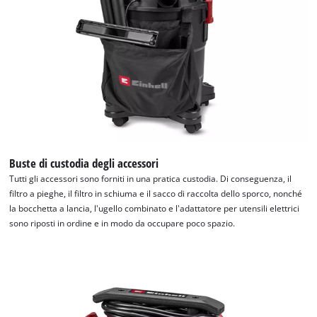
Abbiamo bisogno del vostro consenso
Buste di custodia degli accessori
per caricare il servizio Google Maps !
Tutti gli accessori sono forniti in una pratica custodia. Di conseguenza, il
filtro a pieghe, il filtro in schiuma e il sacco di raccolta dello sporco, nonché
This content is not permitted to load due
la bocchetta a lancia, l'ugello combinato e l'adattatore per utensili elettrici
to trackers that are not disclosed to the
sono riposti in ordine e in modo da occupare poco spazio.
visitor. The website owner needs to setup
the site with their CMP to add this content
to the list of technologies used.
Powered by
Usercentrics Consent
Management Platform