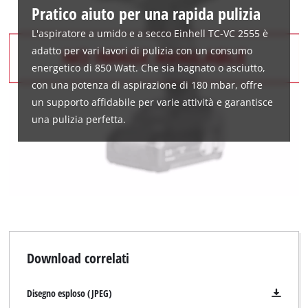
Pratico aiuto per una rapida pulizia
L'aspiratore a umido e a secco Einhell TC-VC 2555 è
adatto per vari lavori di pulizia con un consumo
energetico di 850 Watt. Che sia bagnato o asciutto,
con una potenza di aspirazione di 180 mbar, offre
un supporto affidabile per varie attività e garantisce
una pulizia perfetta.
Download correlati
Disegno esploso (JPEG)