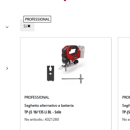
PROFESSIONAL
Si
PROFESSIONAL
PRO
Seghetto alternativo a batteria
Segh
TP-JS 18/135 Li BL - Solo
TP-JS
No articolo.: 4321260
No a