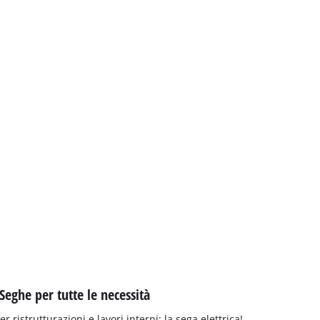
eghe per tutte le necessità
 ristrutturazioni e lavori interni: la sega elettrica!