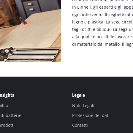
In Einhell, gli esperti e gli ap
ogni intervento. Il seghetto al
legno e plastica. La sega circo
tagli dritti e obliqui. La sega 
alla quale è possibile lavorar
di materiali: dal metallo, il leg
Insights
Legale
ilità
Note Legali
di batterie
Protezione dei dati
prodotti
Contatti