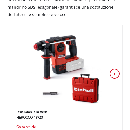
mandrino SDS (esagonale) garantisce una sostituzione
dell’utensile semplice e veloce.
Tassellatore a batteria
Tassell
HEROCCO 18/20
TE-HD 
Go to article
Go to 