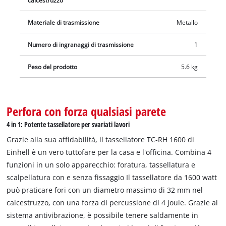
calcestruzzo
percussione TC-RH 1600 è riposto in modo ordinato e sicuro
nella pratica valigetta per il trasporto e la conservazione.
Materiale di trasmissione
Metallo
Numero di ingranaggi di trasmissione
1
Peso del prodotto
5.6 kg
Perfora con forza qualsiasi parete
4 in 1: Potente tassellatore per svariati lavori
Grazie alla sua affidabilità, il tassellatore TC-RH 1600 di
Einhell è un vero tuttofare per la casa e l'officina. Combina 4
funzioni in un solo apparecchio: foratura, tassellatura e
scalpellatura con e senza fissaggio Il tassellatore da 1600 watt
può praticare fori con un diametro massimo di 32 mm nel
calcestruzzo, con una forza di percussione di 4 joule. Grazie al
sistema antivibrazione, è possibile tenere saldamente in