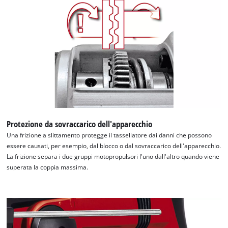
This content is not permitted to load due
to trackers that are not disclosed to the
visitor. The website owner needs to setup
the site with their CMP to add this content
to the list of technologies used.
Powered by
Usercentrics Consent
Management Platform
Protezione da sovraccarico dell'apparecchio
Una frizione a slittamento protegge il tassellatore dai danni che possono
essere causati, per esempio, dal blocco o dal sovraccarico dell'apparecchio.
La frizione separa i due gruppi motopropulsori l'uno dall'altro quando viene
superata la coppia massima.