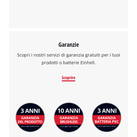
per caricare il servizio Google Maps !
This content is not permitted to load due
to trackers that are not disclosed to the
visitor. The website owner needs to setup
the site with their CMP to add this content
to the list of technologies used.
Garanzie
Powered by
Usercentrics Consent
Scopri i nostri servizi di garanzia gratuiti per i tuoi
Management Platform
prodotti o batterie Einhell.
Scoprire