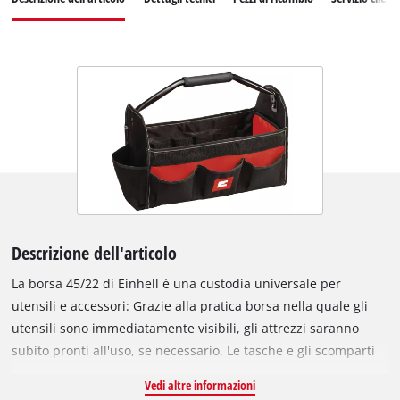
Descrizione dell'articolo
La borsa 45/22 di Einhell è una custodia universale per
utensili e accessori: Grazie alla pratica borsa nella quale gli
utensili sono immediatamente visibili, gli attrezzi saranno
subito pronti all'uso, se necessario. Le tasche e gli scomparti
di diverse dimensioni offrono lo spazio per riporre utensili e
Vedi altre informazioni
accessori sia piccoli sia grandi. Per esempio, è possibile