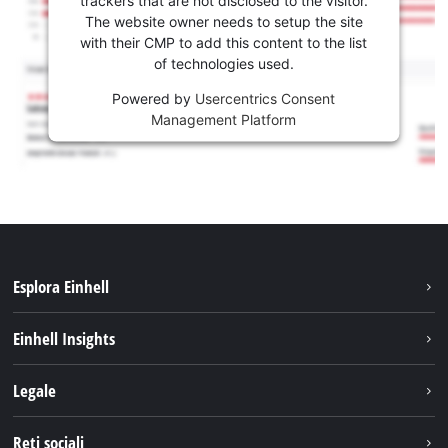
trackers that are not disclosed to the visitor.
The website owner needs to setup the site
with their CMP to add this content to the list
of technologies used.
Powered by
Usercentrics Consent
Management Platform
Esplora Einhell
Carriera
Einhell Insights
Einhell nel mondo
Sostenibilità
Legale
Chi siamo
Sistema di batterie
Note Legali
Reti sociali
Einhell prodotti