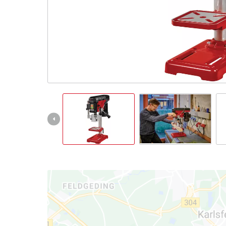
Italiano
IT
Italiano
English