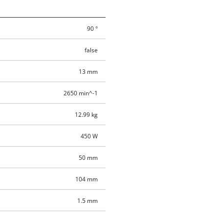
90 °
false
13 mm
2650 min^-1
12.99 kg
450 W
50 mm
104 mm
1.5 mm