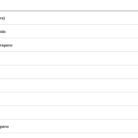
ra)
pido
trapano
Abbiamo bisogno del vostro consenso
per caricare il servizio Google Maps !
apano
This content is not permitted to load due
to trackers that are not disclosed to the