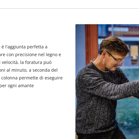
visitor. The website owner needs to setup
the site with their CMP to add this content
to the list of technologies used.
Powered by
Usercentrics Consent
Management Platform
è l'aggiunta perfetta a
rare con precisione nel legno e
i velocità, la foratura può
oni al minuto, a seconda del
 a colonna permette di eseguire
e per ogni amante