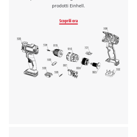
prodotti Einhell.
Scoprili ora
Abbiamo bisogno del vostro consenso
per caricare il servizio Google Maps !
This content is not permitted to load due
to trackers that are not disclosed to the
visitor. The website owner needs to setup
the site with their CMP to add this content
to the list of technologies used.
Powered by
Usercentrics Consent
Management Platform