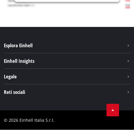
Esplora Einhell
Carriera
Einhell Insights
Einhell nel mondo
Sostenibilità
Legale
Chi siamo
Sistema di batterie
Note Legali
Reti sociali
Einhell prodotti
Protezione dei dati
Assistenza
Facebook
Contatti
Instagram
Comformità
© 2026 Einhell Italia S.r.l.
Linkedin
Dichiarazione di accessibilità