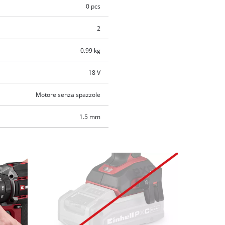
0 pcs
2
0.99 kg
18 V
Motore senza spazzole
1.5 mm