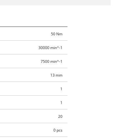
50 Nm
30000 min^-1
7500 min^-1
13 mm
1
1
20
0 pcs