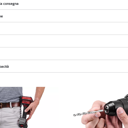
visitor. The website owner needs to setup
lla consegna
the site with their CMP to add this content
to the list of technologies used.
ne
Powered by
Usercentrics Consent
Management Platform
pacità