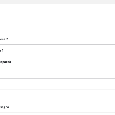
orsa 2
a 1
capacità
Abbiamo bisogno del vostro consenso
per caricare il servizio Google Maps !
This content is not permitted to load due
onsegna
to trackers that are not disclosed to the