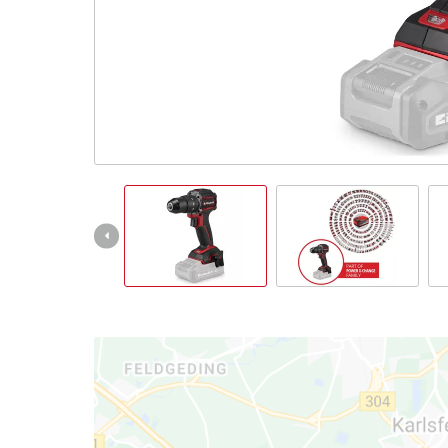
Italiano
IT
Italiano
English