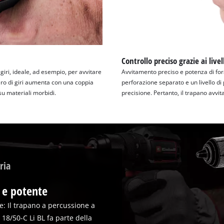
Controllo preciso grazie ai livel
iri, ideale, ad esempio, per avvitare
Avvitamento preciso e potenza di foratu
ero di giri aumenta con una coppia
perforazione separato e un livello d
 su materiali morbidi.
precisione. Pertanto, il trapano avvit
ria
 e potente
te: Il trapano a percussione a
 18/50-C Li BL fa parte della