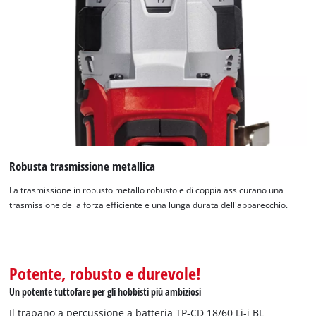
Robusta trasmissione metallica
La trasmissione in robusto metallo robusto e di coppia assicurano una
trasmissione della forza efficiente e una lunga durata dell'apparecchio.
Abbiamo bisogno del vostro consenso
per caricare il servizio Google Maps !
Potente, robusto e durevole!
This content is not permitted to load due
Un potente tuttofare per gli hobbisti più ambiziosi
to trackers that are not disclosed to the
visitor. The website owner needs to setup
Il trapano a percussione a batteria TP-CD 18/60 Li-i BL