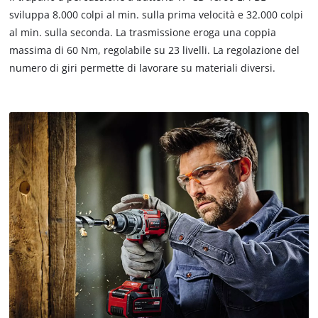
the site with their CMP to add this content
sviluppa 8.000 colpi al min. sulla prima velocità e 32.000 colpi
to the list of technologies used.
al min. sulla seconda. La trasmissione eroga una coppia
massima di 60 Nm, regolabile su 23 livelli. La regolazione del
Powered by
Usercentrics Consent
Management Platform
numero di giri permette di lavorare su materiali diversi.