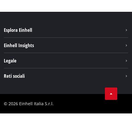
Esplora Einhell
Carriera
Einhell Insights
Einhell nel mondo
Sostenibilità
Legale
Chi siamo
Sistema di batterie
Note Legali
Reti sociali
Einhell prodotti
Protezione dei dati
Assistenza
Facebook
Contatti
Instagram
Comformità
© 2026 Einhell Italia S.r.l.
Linkedin
Dichiarazione di accessibilità