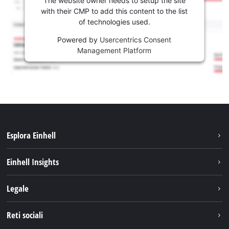
with their CMP to add this content to the list
of technologies used.
Powered by
Usercentrics Consent
Management Platform
Esplora Einhell
Carriera
Einhell Insights
Einhell nel mondo
Sostenibilità
Legale
Chi siamo
Sistema di batterie
Note Legali
Reti sociali
Einhell prodotti
Protezione dei dati