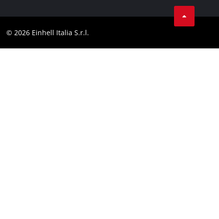
Assistenza
Facebook
Contatti
Instagram
Comformità
© 2026 Einhell Italia S.r.l.
Linkedin
Dichiarazione di accessibilità