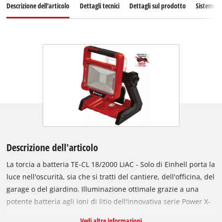
Descrizione dell'articolo
Dettagli tecnici
Dettagli sul prodotto
Sistema d
Descrizione dell'articolo
La torcia a batteria TE-CL 18/2000 LiAC - Solo di Einhell porta la
luce nell'oscurità, sia che si tratti del cantiere, dell'officina, del
garage o del giardino. Illuminazione ottimale grazie a una
potente batteria agli ioni di litio dell'innovativa serie Power X-
Change. La potente torcia fa parte della serie di prodotti
Vedi altre informazioni