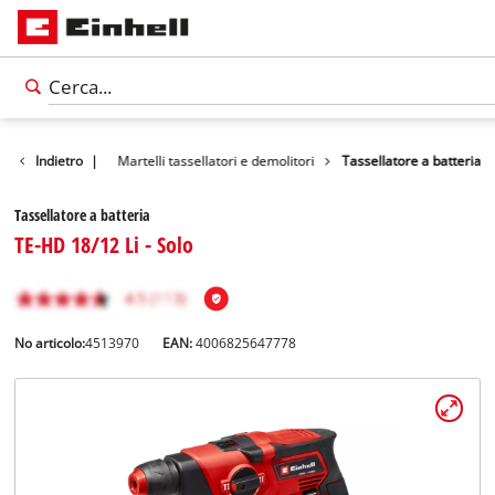
tti
Indietro
Utensili
|
Martelli tassellatori e demolitori
Tassellatore a batteria
Tassellatore a batteria
TE-HD 18/12 Li - Solo
No articolo:
4513970
EAN:
4006825647778