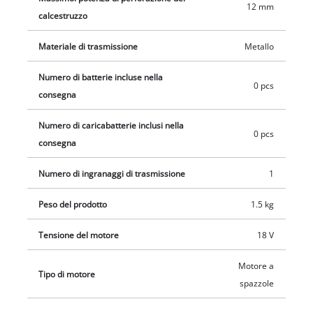
funzione di avvitatura. Fornita senza batteria e senza
12 mm
calcestruzzo
caricabatteria, da acquistare separatamente, per esempio con
il pratico Power X-Change Starter Kit.
Materiale di trasmissione
Metallo
Numero di batterie incluse nella
0 pcs
consegna
Numero di caricabatterie inclusi nella
0 pcs
consegna
Numero di ingranaggi di trasmissione
1
Peso del prodotto
1.5 kg
Tensione del motore
18 V
Motore a
Tipo di motore
spazzole