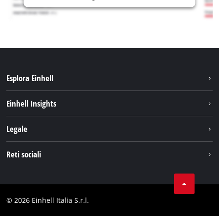
Esplora Einhell
Carriera
Einhell Insights
Einhell nel mondo
Sostenibilità
Legale
Chi siamo
Sistema di batterie
Note Legali
Reti sociali
Einhell prodotti
Protezione dei dati
Assistenza
Facebook
Contatti
Instagram
Comformità
© 2026 Einhell Italia S.r.l.
Linkedin
Dichiarazione di accessibilità