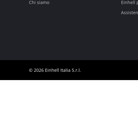
Chi siamo
Einhell 
Italiano
IT
Italiano
Assiste
English
© 2026 Einhell Italia S.r.l.