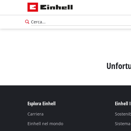
Unfortu
Esplora Einhell
Einhell 
Carriera
Sostenib
Einhell nel mondo
Sistema 