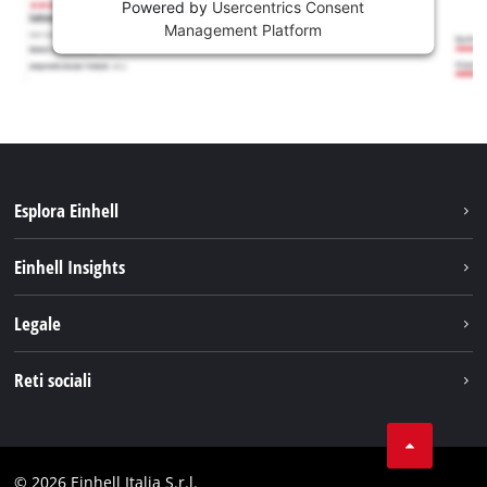
Powered by
Usercentrics Consent
Management Platform
Esplora Einhell
Carriera
Einhell Insights
Einhell nel mondo
Sostenibilità
Legale
Chi siamo
Sistema di batterie
Note Legali
Reti sociali
Einhell prodotti
Protezione dei dati
Assistenza
Facebook
Contatti
Instagram
Comformità
© 2026 Einhell Italia S.r.l.