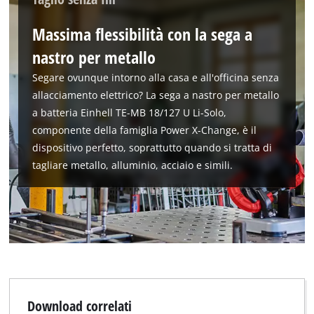
This content is not permitted to load due
to trackers that are not disclosed to the
Massima flessibilità con la sega a
visitor. The website owner needs to setup
the site with their CMP to add this content
nastro per metallo
to the list of technologies used.
Segare ovunque intorno alla casa e all'officina senza
Powered by
Usercentrics Consent
allacciamento elettrico? La sega a nastro per metallo
Management Platform
a batteria Einhell TE-MB 18/127 U Li-Solo,
componente della famiglia Power X-Change, è il
dispositivo perfetto, soprattutto quando si tratta di
tagliare metallo, alluminio, acciaio e simili.
Download correlati