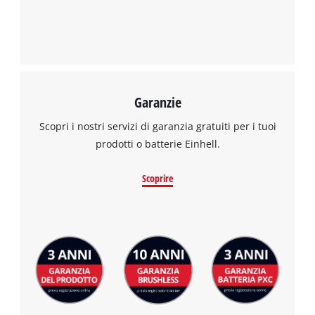
per caricare il servizio Google Maps !
This content is not permitted to load due
to trackers that are not disclosed to the
visitor. The website owner needs to setup
the site with their CMP to add this content
to the list of technologies used.
Garanzie
Powered by
Usercentrics Consent
Scopri i nostri servizi di garanzia gratuiti per i tuoi
Management Platform
prodotti o batterie Einhell.
Scoprire