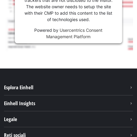
The website owner needs to setup the site
with their CMP to add this content to the list
of technologies used.
Powered by
Usercentrics Consent
Management Platform
Esplora Einhell
Carriera
Einhell Insights
Einhell nel mondo
Sostenibilità
Legale
Chi siamo
Sistema di batterie
Note Legali
Reti sociali
Einhell prodotti