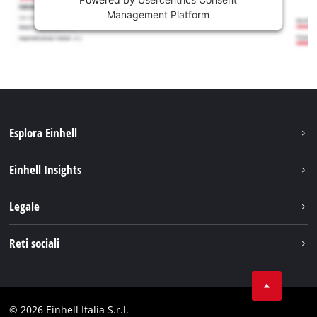
Management Platform
Esplora Einhell
Carriera
Einhell Insights
Einhell nel mondo
Sostenibilità
Legale
Chi siamo
Sistema di batterie
Note Legali
Reti sociali
Einhell prodotti
Protezione dei dati
Assistenza
Facebook
Contatti
Instagram
Comformità
© 2026 Einhell Italia S.r.l.
Linkedin