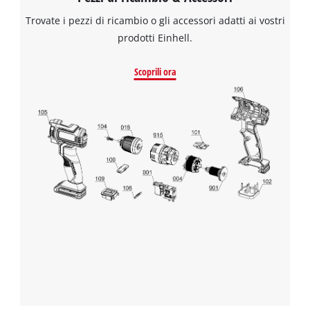
Trovate i pezzi di ricambio o gli accessori adatti ai vostri
prodotti Einhell.
Scoprili ora
Abbiamo bisogno del vostro consenso
per caricare il servizio Google Maps !
This content is not permitted to load due
to trackers that are not disclosed to the
visitor. The website owner needs to setup
the site with their CMP to add this content
to the list of technologies used.
Powered by
Usercentrics Consent
Management Platform