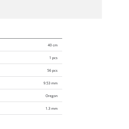
40 cm
1 pcs
56 pcs
9.53 mm
Oregon
1.3 mm