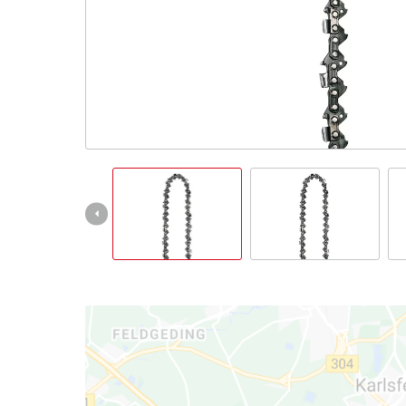
Italiano
IT
Italiano
English