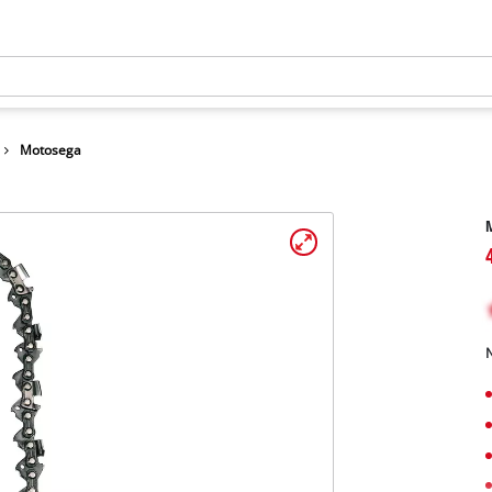
Motosega
N