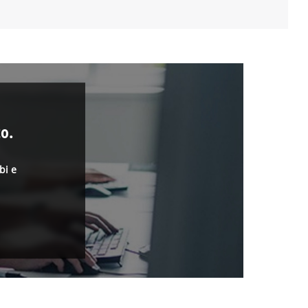
o.
bi e