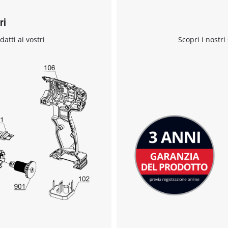
ri
Abbiamo bisogno del vostro consenso
datti ai vostri
Scopri i nostri
per caricare il servizio Google Maps !
This content is not permitted to load due
to trackers that are not disclosed to the
visitor. The website owner needs to setup
the site with their CMP to add this content
to the list of technologies used.
Powered by
Usercentrics Consent
Management Platform