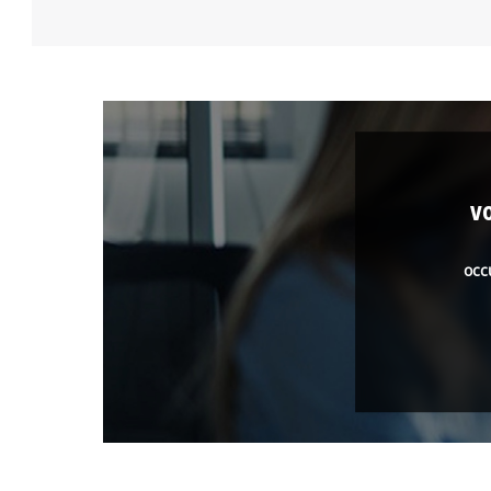
v
occ