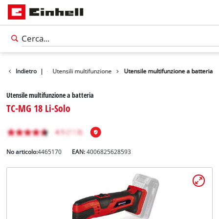
tti
Indietro
Utensili
|
Utensili multifunzione
Utensile multifunzione a batteria
Utensile multifunzione a batteria
TC-MG 18 Li-Solo
No articolo:
4465170
EAN:
4006825628593