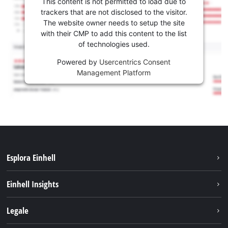
This content is not permitted to load due to
trackers that are not disclosed to the visitor.
The website owner needs to setup the site
with their CMP to add this content to the list
of technologies used.
Powered by
Usercentrics Consent
Management Platform
Esplora Einhell
Carriera
Einhell Insights
Einhell nel mondo
Sostenibilità
Legale
Chi siamo
Sistema di batterie