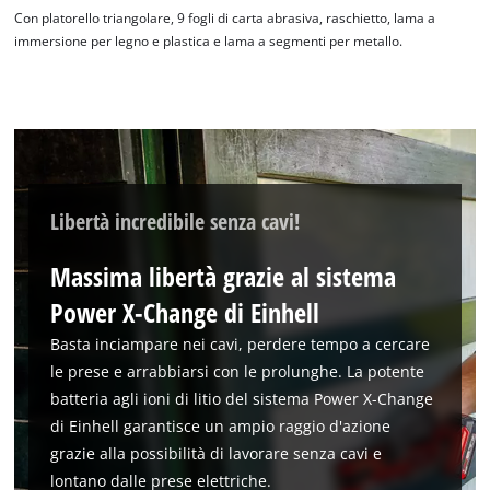
Con platorello triangolare, 9 fogli di carta abrasiva, raschietto, lama a
immersione per legno e plastica e lama a segmenti per metallo.
Libertà incredibile senza cavi!
Massima libertà grazie al sistema
Power X-Change di Einhell
Abbiamo bisogno del vostro consenso
per caricare il servizio Google Maps !
Basta inciampare nei cavi, perdere tempo a cercare
le prese e arrabbiarsi con le prolunghe. La potente
This content is not permitted to load due
to trackers that are not disclosed to the
batteria agli ioni di litio del sistema Power X-Change
visitor. The website owner needs to setup
di Einhell garantisce un ampio raggio d'azione
the site with their CMP to add this content
grazie alla possibilità di lavorare senza cavi e
to the list of technologies used.
lontano dalle prese elettriche.