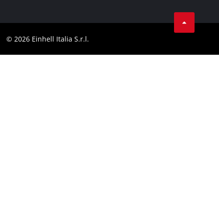
Protezione dei dati
Assistenza
Facebook
Contatti
Instagram
Comformità
© 2026 Einhell Italia S.r.l.
Linkedin
Dichiarazione di accessibilità