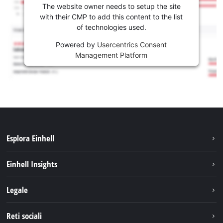
The website owner needs to setup the site
with their CMP to add this content to the list
of technologies used.
Powered by
Usercentrics Consent
Management Platform
Esplora Einhell
Carriera
Einhell Insights
Einhell nel mondo
Sostenibilità
Legale
Chi siamo
Sistema di batterie
Note Legali
Reti sociali
Einhell prodotti