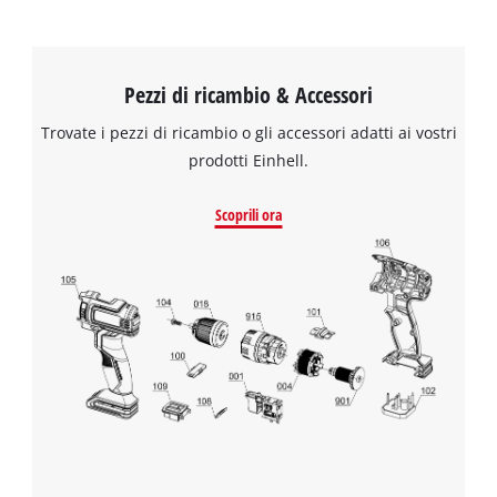
Pezzi di ricambio & Accessori
Trovate i pezzi di ricambio o gli accessori adatti ai vostri
prodotti Einhell.
Scoprili ora
Abbiamo bisogno del vostro consenso
per caricare il servizio Google Maps !
This content is not permitted to load due
to trackers that are not disclosed to the
visitor. The website owner needs to setup
the site with their CMP to add this content
to the list of technologies used.
Powered by
Usercentrics Consent