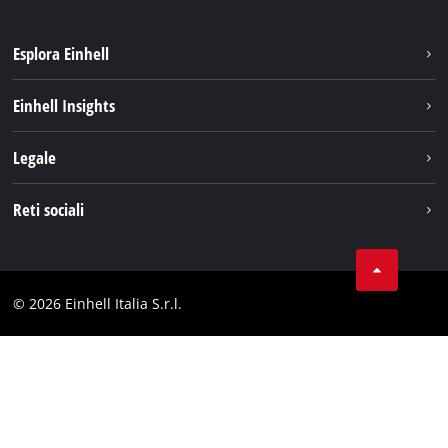
Esplora Einhell
Carriera
Einhell Insights
Einhell nel mondo
Sostenibilità
Legale
Chi siamo
Sistema di batterie
Note Legali
Reti sociali
Einhell prodotti
Protezione dei dati
Assistenza
Facebook
Contatti
Instagram
Comformità
© 2026 Einhell Italia S.r.l.
Linkedin
Dichiarazione di accessibilità