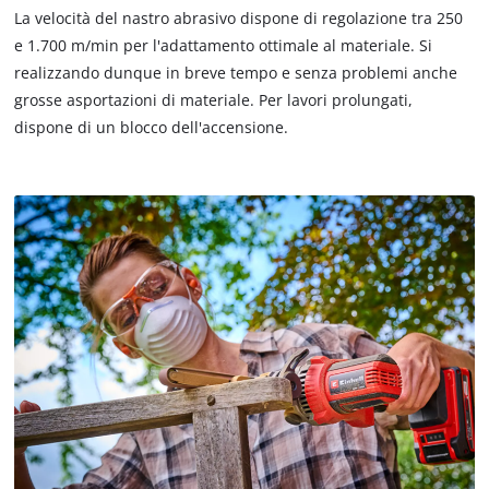
La velocità del nastro abrasivo dispone di regolazione tra 250
e 1.700 m/min per l'adattamento ottimale al materiale. Si
realizzando dunque in breve tempo e senza problemi anche
grosse asportazioni di materiale. Per lavori prolungati,
dispone di un blocco dell'accensione.
Abbiamo bisogno del vostro consenso
per caricare il servizio Google Maps !
This content is not permitted to load due
to trackers that are not disclosed to the
visitor. The website owner needs to setup
the site with their CMP to add this content