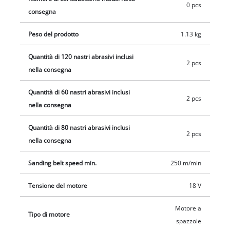
0 pcs
L'alloggiamento del braccio di rettifica è realizzato in metallo
consegna
massiccio. Area di lavoro pulita grazie all'adattatore di
aspirazione per il collegamento, ad esempio, di aspiratori a
Peso del prodotto
1.13 kg
umido e a secco Einhell. La fornitura comprende un set di 12
Quantità di 120 nastri abrasivi inclusi
nastri abrasivi in due larghezze (lunghezza 457 mm, 2 pz. P60,
2 pcs
nella consegna
P80, P120), due bracci di rettifica e una pratica borsa per il
trasporto e la conservazione. Consegna senza batteria e senza
Quantità di 60 nastri abrasivi inclusi
caricabatteria. Acquistabili separatamente.
2 pcs
nella consegna
Quantità di 80 nastri abrasivi inclusi
2 pcs
nella consegna
Sanding belt speed min.
250 m/min
Tensione del motore
18 V
Motore a
Tipo di motore
spazzole