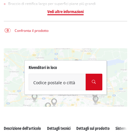
Braccio di rettifica largo per superfici piane più grandi
Vedi altre informazioni
Confronta il prodotto
Rivenditori in loco
Codice postale o città
Descrizione dell'articolo
Dettagli tecnici
Dettagli sul prodotto
Sistema d