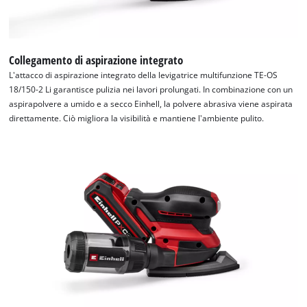
Collegamento di aspirazione integrato
L'attacco di aspirazione integrato della levigatrice multifunzione TE-OS
18/150-2 Li garantisce pulizia nei lavori prolungati. In combinazione con un
aspirapolvere a umido e a secco Einhell, la polvere abrasiva viene aspirata
direttamente. Ciò migliora la visibilità e mantiene l'ambiente pulito.
Abbiamo bisogno del vostro consenso
per caricare il servizio Google Maps !
This content is not permitted to load due
to trackers that are not disclosed to the
visitor. The website owner needs to setup
the site with their CMP to add this content
to the list of technologies used.
Powered by
Usercentrics Consent
Management Platform