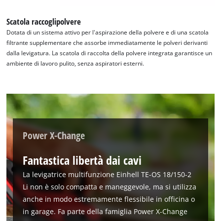
Scatola raccoglipolvere
Dotata di un sistema attivo per l'aspirazione della polvere e di una scatola
filtrante supplementare che assorbe immediatamente le polveri derivanti
dalla levigatura. La scatola di raccolta della polvere integrata garantisce un
ambiente di lavoro pulito, senza aspiratori esterni.
Power X-Change
Fantastica libertà dai cavi
La levigatrice multifunzione Einhell TE-OS 18/150-2
Li non è solo compatta e maneggevole, ma si utilizza
anche in modo estremamente flessibile in officina o
in garage. Fa parte della famiglia Power X-Change