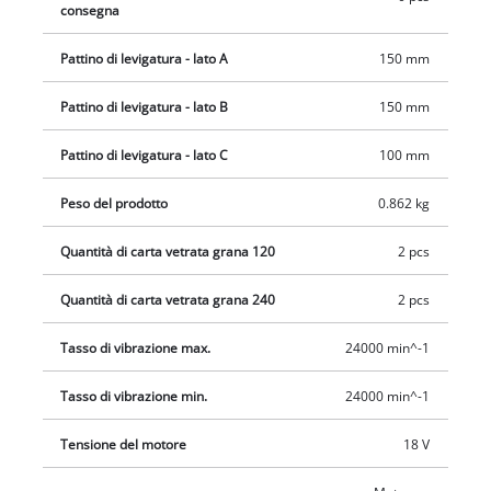
ciascuna grana P80, P120, P240. Batterie e caricabatterie non
consegna
inclusi nella dotazione. Acquistabili separatamente, per es.
Pattino di levigatura - lato A
150 mm
con il pratico Starter-Kit.
Pattino di levigatura - lato B
150 mm
Pattino di levigatura - lato C
100 mm
Peso del prodotto
0.862 kg
Quantità di carta vetrata grana 120
2 pcs
Quantità di carta vetrata grana 240
2 pcs
Tasso di vibrazione max.
24000 min^-1
Tasso di vibrazione min.
24000 min^-1
Tensione del motore
18 V