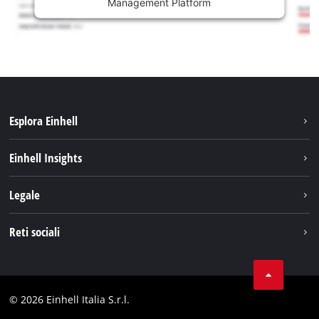
Management Platform
Esplora Einhell
Carriera
Einhell Insights
Einhell nel mondo
Sostenibilità
Legale
Chi siamo
Sistema di batterie
Note Legali
Reti sociali
Einhell prodotti
Protezione dei dati
Assistenza
Facebook
Contatti
Instagram
Comformità
© 2026 Einhell Italia S.r.l.
Linkedin
Dichiarazione di accessibilità