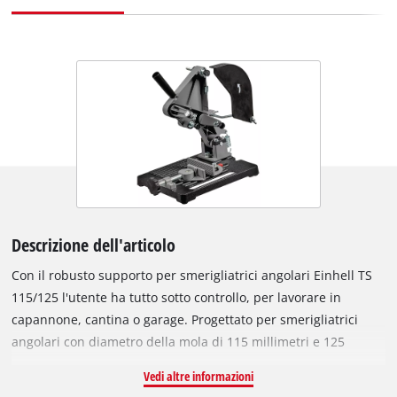
Descrizione dell'articolo
Con il robusto supporto per smerigliatrici angolari Einhell TS
115/125 l'utente ha tutto sotto controllo, per lavorare in
capannone, cantina o garage. Progettato per smerigliatrici
angolari con diametro della mola di 115 millimetri e 125
millimetri, il supporto è regolabile universalmente ed è quindi
Vedi altre informazioni
un pratico assistente quando si tratta di utilizzare l'utensile